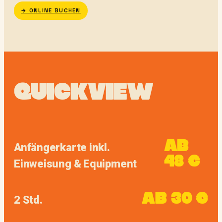
→ ONLINE BUCHEN
QUICKVIEW
AB
Anfängerkarte inkl.
48 €
Einweisung & Equipment
AB 30 €
2 Std.