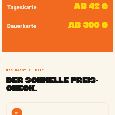
AB 42 €
Tageskarte
AB 300 €
Dauerkarte
WAS PASST ZU DIR?
DER SCHNELLE
PREIS-
CHECK.
01