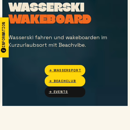
WASSERSKI
WAKEBOARD
INFORMATION
Wasserski fahren und wakeboarden im
Kurzurlaubsort mit Beachvibe.
I
→ WASSERSPORT
→ BEACHCLUB
→ EVENTS
WAKEBOARD · WASSERSKI
STRANDKLUB · BAR
EVENTS